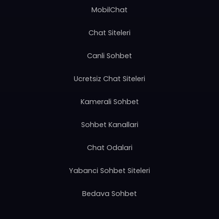
MobilChat
Chat Siteleri
Canli Sohbet
Ucretsiz Chat Siteleri
Kamerali Sohbet
Sohbet Kanallari
Chat Odalari
Yabanci Sohbet Siteleri
Bedava Sohbet