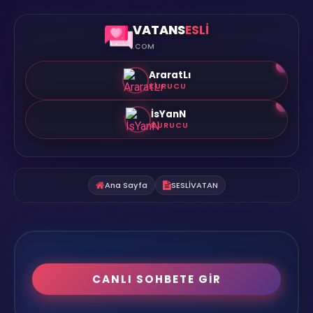
VATANS
ESLİ
.COM
👑
AraratLı
KURUCU
👑
İsYanN
KURUCU
Ana Sayfa
SESLİVATAN
CANLI SOHBETE GİR