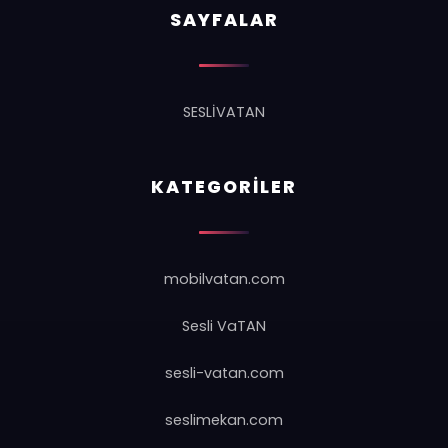
SAYFALAR
SESLİVATAN
KATEGORILER
mobilvatan.com
Sesli VaTAN
sesli-vatan.com
seslimekan.com