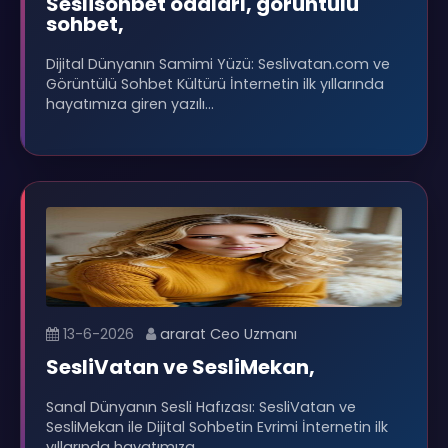
Seslisohbet odaları, görüntülü
sohbet,
Dijital Dünyanın Samimi Yüzü: Seslivatan.com ve
Görüntülü Sohbet Kültürü İnternetin ilk yıllarında
hayatımıza giren yazılı…
13-6-2026
ararat Ceo Uzmanı
SesliVatan ve SesliMekan,
Sanal Dünyanın Sesli Hafızası: SesliVatan ve
SesliMekan ile Dijital Sohbetin Evrimi İnternetin ilk
yıllarında hayatımıza…