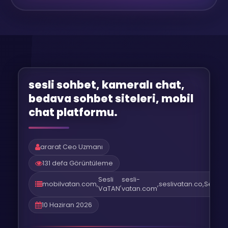
sesli sohbet, kameralı chat,
bedava sohbet siteleri, mobil
chat platformu.
ararat Ceo Uzmanı
131 defa Görüntüleme
Sesli
sesli-
mobilvatan.com
,
,
,
seslivatan.co
,
Sesliv
VaTAN
vatan.com
10 Haziran 2026