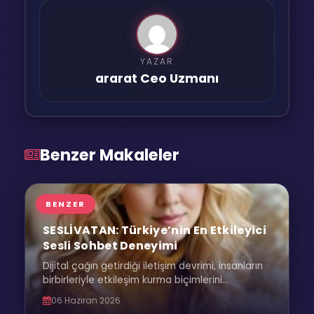
YAZAR
ararat Ceo Uzmanı
Benzer Makaleler
BENZER
SESLİVATAN: Türkiye’nin En Etkileyici
Sesli Sohbet Deneyimi
Dijital çağın getirdiği iletişim devrimi, insanların
birbirleriyle etkileşim kurma biçimlerini...
06 Haziran 2026