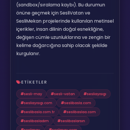
(sandbox/sıralama kaybı). Bu durumun
önüne geçmek için SesliVatan ve
SesliMekan projelerinde kullanılan metinsel
içerikler, insan dilinin doğal esnekliğine,
değişen cümle uzunluklarına ve zengin bir
kelime dağarcığına sahip olacak şekilde
kurgulanır.
ETIKETLER
sesli-may
sesli-vatan
sesliayısıgı
sesliayısıgı.com
seslibasla.com
seslibasla.com.tr
seslibaslaa.com
seslibasladım
seslibaslarsın
seslimay
seslimay.com