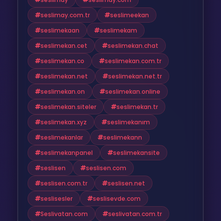
seslimay.com.tr
seslimeekan
seslimekaan
seslimekam
seslimekan.cet
seslimekan.chat
seslimekan.co
seslimekan.com.tr
seslimekan.net
seslimekan.net.tr
seslimekan.on
seslimekan.online
seslimekan.siteler
seslimekan.tr
seslimekan.xyz
seslimekanım
seslimekanlar
seslimekann
seslimekanpanel
seslimekansite
seslisen
seslisen.com
seslisen.com.tr
seslisen.net
seslisesler
seslisevde.com
Seslivatan.com
seslivatan.com.tr