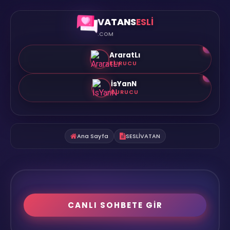
VATANS
ESLİ
.COM
👑
AraratLı
KURUCU
👑
İsYanN
KURUCU
Ana Sayfa
SESLİVATAN
CANLI SOHBETE GİR