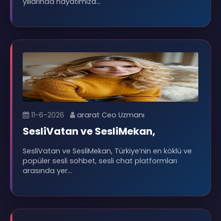
yıllarında hayatımıza…
11-6-2026
ararat Ceo Uzmanı
SesliVatan ve SesliMekan,
SesliVatan ve SesliMekan, Türkiye’nin en köklü ve
popüler sesli sohbet, sesli chat platformları
arasında yer…