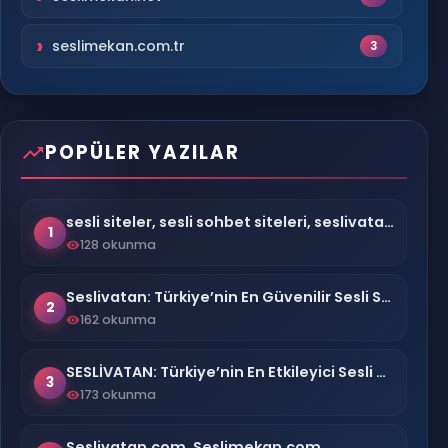
seslimekan.com.tr
3
POPÜLER YAZILAR
sesli siteler, sesli sohbet siteleri, seslivatan.com, sesli chat siteleri
1
128 okunma
Seslivatan: Türkiye’nin En Güvenilir Sesli Sohbet ve Canlı Chat Platformu
2
162 okunma
SESLİVATAN: Türkiye’nin En Etkileyici Sesli Sohbet Deneyimi
3
173 okunma
Seslivatan.com, Seslimekan.com