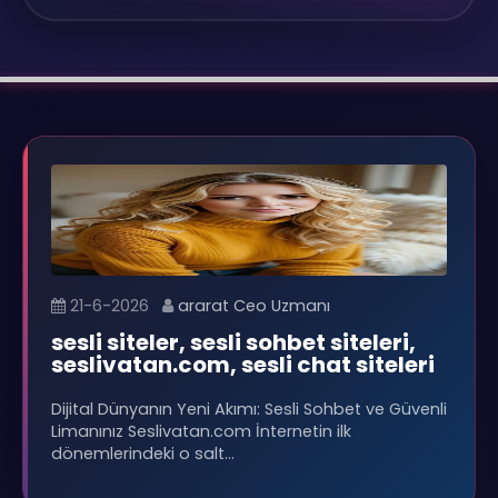
21-6-2026
ararat Ceo Uzmanı
sesli siteler, sesli sohbet siteleri,
seslivatan.com, sesli chat siteleri
Dijital Dünyanın Yeni Akımı: Sesli Sohbet ve Güvenli
Limanınız Seslivatan.com İnternetin ilk
dönemlerindeki o salt…