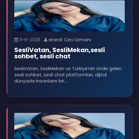
11-6-2026
ararat Ceo Uzmanı
SesliVatan, SesliMekan,sesli
sohbet, sesli chat
SesliVatan, SesliMekan ve Türkiye’nin önde gelen
sesli sohbet, sesli chat platformları, dijital
dünyada insanların bir…