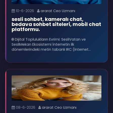
10-6-2026
ararat Ceo Uzmanı
sesli sohbet, kameralı chat,
bedava sohbet siteleri, mobil chat
platformu.
🌐 Dijital Toplulukların Evrimi: SesliVatan ve
SesliMekan Ekosistemi İnternetin ilk
dönemlerindeki metin tabanlı IRC (Internet…
08-6-2026
ararat Ceo Uzmanı