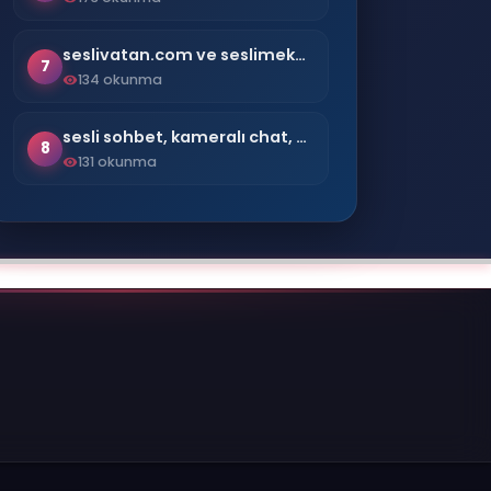
seslivatan.com ve seslimekan.com
7
134 okunma
sesli sohbet, kameralı chat, bedava sohbet siteleri, mobil chat platformu.
8
131 okunma