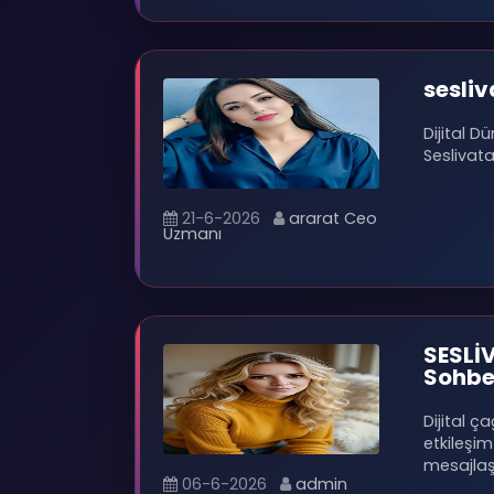
sesli
Dijital D
Seslivata
21-6-2026
ararat Ceo
Uzmanı
SESLİV
Sohbe
Dijital ça
etkileşim
mesajla
06-6-2026
admin