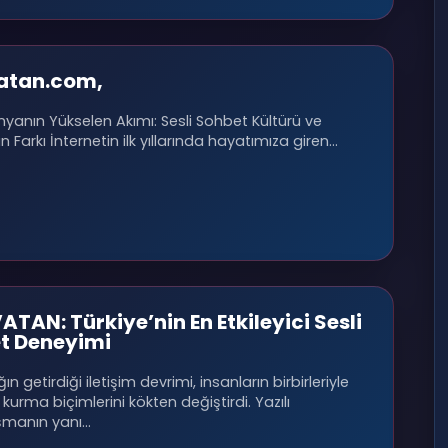
vatan.com,
ünyanın Yükselen Akımı: Sesli Sohbet Kültürü ve
n Farkı İnternetin ilk yıllarında hayatımıza giren…
ATAN: Türkiye’nin En Etkileyici Sesli
t Deneyimi
ğın getirdiği iletişim devrimi, insanların birbirleriyle
 kurma biçimlerini kökten değiştirdi. Yazılı
şmanın yanı…