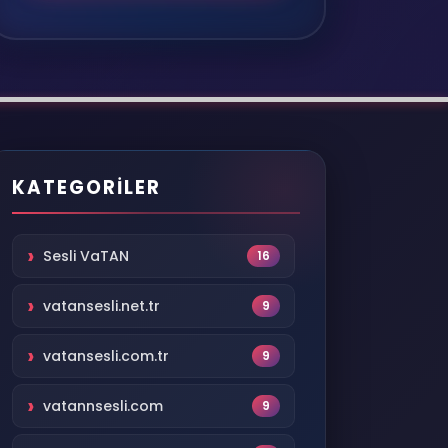
KATEGORILER
Sesli VaTAN
16
vatansesli.net.tr
9
vatansesli.com.tr
9
vatannsesli.com
9