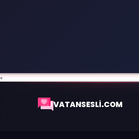
<
VATANSESLİ.COM