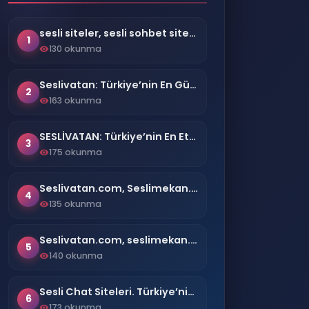
sesli siteler, sesli sohbet siteleri, seslivatan.com, sesli chat siteleri
1
130 okunma
Seslivatan: Türkiye’nin En Güvenilir Sesli Sohbet ve Canlı Chat Platformu
2
163 okunma
SESLİVATAN: Türkiye’nin En Etkileyici Sesli Sohbet Deneyimi
3
175 okunma
Seslivatan.com, Seslimekan.com
4
135 okunma
Seslivatan.com, seslimekan.com ve seslivatan.net
5
140 okunma
Sesli Chat Siteleri. Türkiye’nin en kaliteli Sesli Chat Siteleri kullanıcılarına ücretsiz olarak sunar. seslivatan.com-seslimekan.com,
6
173 okunma