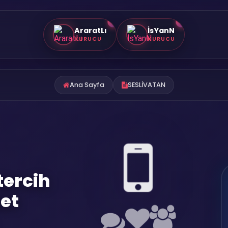
👑
👑
AraratLı
İsYanN
KURUCU
KURUCU
Ana Sayfa
SESLİVATAN
tercih
et