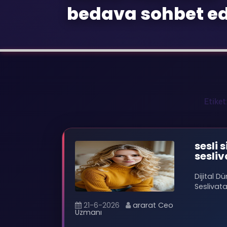
bedava sohbet ed
Etiket
sesli s
sesliv
Dijital D
Seslivat
21-6-2026
ararat Ceo
Uzmanı