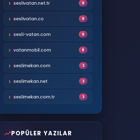
seslivatan.net.tr
9
seslivatan.co
9
sesli-vatan.com
9
vatanmobil.com
8
seslimekan.com
3
seslimekan.net
3
seslimekan.com.tr
3
POPÜLER YAZILAR