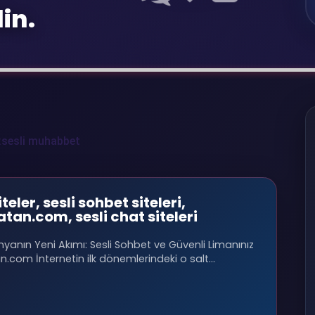
in.
:
sesli muhabbet
iteler, sesli sohbet siteleri,
atan.com, sesli chat siteleri
ünyanın Yeni Akımı: Sesli Sohbet ve Güvenli Limanınız
an.com İnternetin ilk dönemlerindeki o salt…