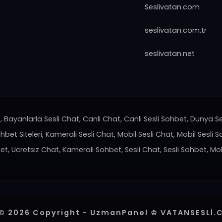
Seslivatan.com
seslivatan.com.tr
seslivatan.net
 Bayanlarla Sesli Chat, Canli Chat, Canli Sesli Sohbet, Dunya Se
ohbet Siteleri, Kamerali Sesli Chat, Mobil Sesli Chat, Mobil Sesli S
, Ucretsiz Chat, Kamerali Sohbet, Sesli Chat, Sesli Sohbet, Mo
© 2026 Copyright - UzmanPanel ♔ VATANSESLİ.