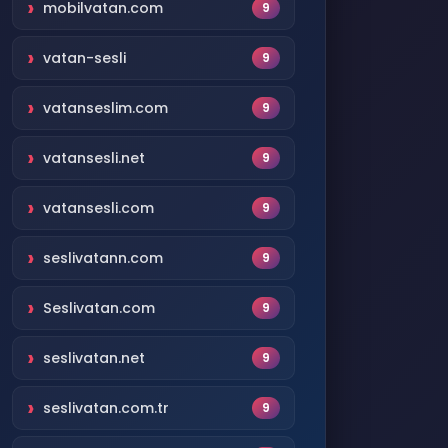
mobilvatan.com
9
vatan-sesli
9
vatanseslim.com
9
vatansesli.net
9
vatansesli.com
9
seslivatann.com
9
Seslivatan.com
9
seslivatan.net
9
seslivatan.com.tr
9