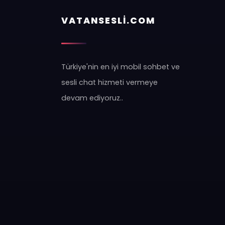
VATANSESLİ.COM
Türkiye'nin en iyi mobil sohbet ve
sesli chat hizmeti vermeye
devam ediyoruz..