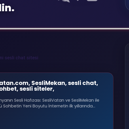
in.
ni sesli chat sitesi
atan.com, SesliMekan, sesli chat,
ohbet, sesli siteler,
ünyanın Sesli Hafızası: SesliVatan ve SesliMekan ile
 Sohbetin Yeni Boyutu İnternetin ilk yıllarında…