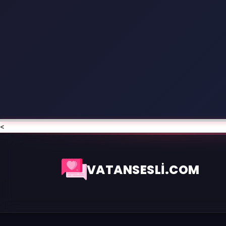
<
VATANSESLİ.COM