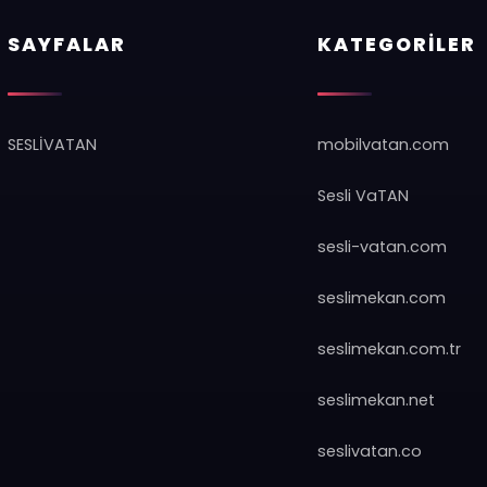
SAYFALAR
KATEGORILER
SESLİVATAN
mobilvatan.com
Sesli VaTAN
sesli-vatan.com
seslimekan.com
seslimekan.com.tr
seslimekan.net
seslivatan.co