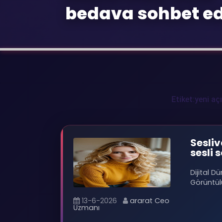
bedava sohbet ed
Etiket:
yeni aç
Sesliv
sesli s
Dijital D
Görüntülü
13-6-2026
ararat Ceo
Uzmanı