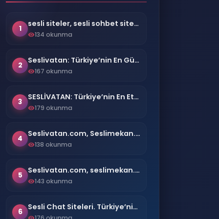
sesli siteler, sesli sohbet siteleri, seslivatan.com, sesli chat siteleri
1
134 okunma
Seslivatan: Türkiye’nin En Güvenilir Sesli Sohbet ve Canlı Chat Platformu
2
167 okunma
SESLİVATAN: Türkiye’nin En Etkileyici Sesli Sohbet Deneyimi
3
179 okunma
Seslivatan.com, Seslimekan.com
4
138 okunma
Seslivatan.com, seslimekan.com ve seslivatan.net
5
143 okunma
Sesli Chat Siteleri. Türkiye’nin en kaliteli Sesli Chat Siteleri kullanıcılarına ücretsiz olarak sunar. seslivatan.com-seslimekan.com,
6
176 okunma