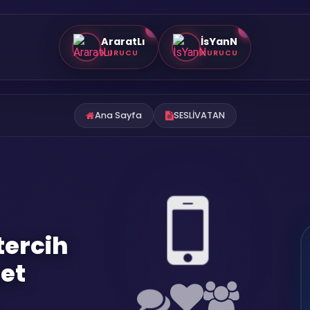
👑
👑
AraratLı
İsYanN
KURUCU
KURUCU
Ana Sayfa
SESLİVATAN
tercih
et