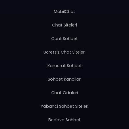
MobilChat
Chat Siteleri
Canli Sohbet
Ucretsiz Chat Siteleri
Kamerali Sohbet
Sohbet Kanallari
Chat Odalari
Yabanci Sohbet Siteleri
Bedava Sohbet