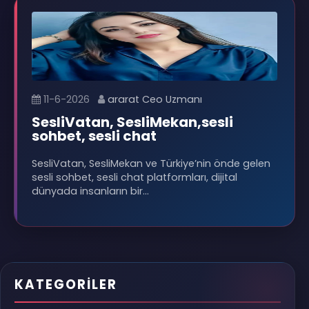
11-6-2026
ararat Ceo Uzmanı
SesliVatan, SesliMekan,sesli
sohbet, sesli chat
SesliVatan, SesliMekan ve Türkiye’nin önde gelen
sesli sohbet, sesli chat platformları, dijital
dünyada insanların bir…
KATEGORILER