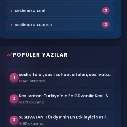
seslimekan.net
3
seslimekan.com.tr
3
POPÜLER YAZILAR
sesli siteler, sesli sohbet siteleri, seslivatan.com, sesli chat siteleri
1
145 okunma
Seslivatan: Türkiye’nin En Güvenilir Sesli Sohbet ve Canlı Chat Platformu
2
173 okunma
SESLİVATAN: Türkiye’nin En Etkileyici Sesli Sohbet Deneyimi
3
181 okunma