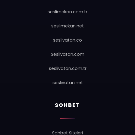
seslimekan.com.tr
seslimekan.net
seslivatan.co
Seslivatan.com
seslivatan.com.tr
seslivatan.net
SOHBET
Sohbet Siteleri