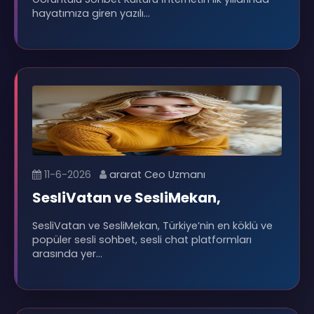
hayatımıza giren yazılı…
11-6-2026
ararat Ceo Uzmanı
SesliVatan ve SesliMekan,
SesliVatan ve SesliMekan, Türkiye’nin en köklü ve
popüler sesli sohbet, sesli chat platformları
arasında yer…