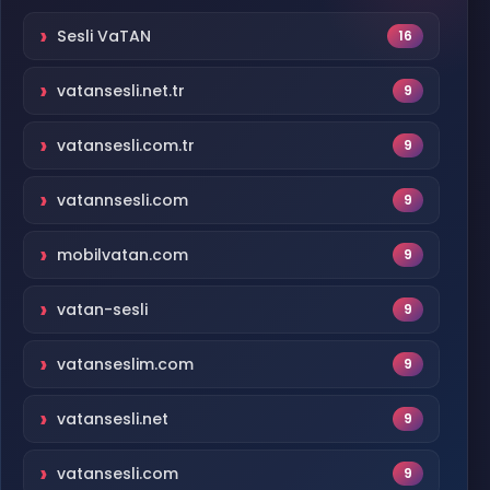
Sesli VaTAN
16
vatansesli.net.tr
9
vatansesli.com.tr
9
vatannsesli.com
9
mobilvatan.com
9
vatan-sesli
9
vatanseslim.com
9
vatansesli.net
9
vatansesli.com
9