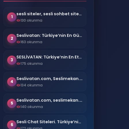
sesli siteler, sesli sohbet siteleri, seslivatan.com, sesli chat siteleri
1
130 okunma
Seslivatan: Türkiye’nin En Güvenilir Sesli Sohbet ve Canlı Chat Platformu
2
163 okunma
SESLİVATAN: Türkiye’nin En Etkileyici Sesli Sohbet Deneyimi
3
175 okunma
Seslivatan.com, Seslimekan.com
4
134 okunma
Seslivatan.com, seslimekan.com ve seslivatan.net
5
140 okunma
Sesli Chat Siteleri. Türkiye’nin en kaliteli Sesli Chat Siteleri kullanıcılarına ücretsiz olarak sunar. seslivatan.com-seslimekan.com,
6
172 okunma