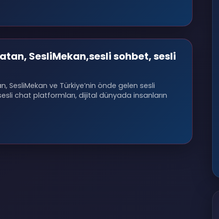
atan, SesliMekan,sesli sohbet, sesli
n, SesliMekan ve Türkiye’nin önde gelen sesli
esli chat platformları, dijital dünyada insanların