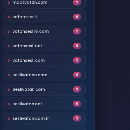
mobilvatan.com
9
vatan-sesli
9
vatanseslim.com
9
vatansesli.net
9
vatansesli.com
9
seslivatann.com
9
Seslivatan.com
9
seslivatan.net
9
seslivatan.com.tr
9