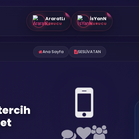
👑
👑
AraratLı
İsYanN
KURUCU
KURUCU
Ana Sayfa
SESLİVATAN
tercih
et