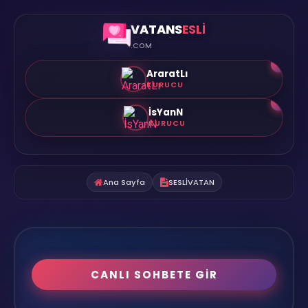
VATANS
ESLİ
.COM
👑
AraratLı
KURUCU
👑
İsYanN
KURUCU
Ana Sayfa
SESLİVATAN
CANLI SOHBETE GİR