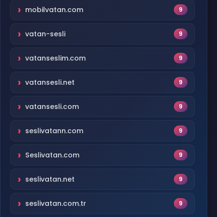
mobilvatan.com
9
vatan-sesli
9
vatanseslim.com
9
vatansesli.net
9
vatansesli.com
9
seslivatann.com
9
Seslivatan.com
9
seslivatan.net
9
seslivatan.com.tr
9