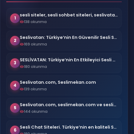
sesli siteler, sesli sohbet siteleri, seslivatan.com, sesli chat siteleri
1
138 okunma
Seslivatan: Türkiye’nin En Güvenilir Sesli Sohbet ve Canlı Chat Platformu
2
169 okunma
SESLİVATAN: Türkiye’nin En Etkileyici Sesli Sohbet Deneyimi
3
180 okunma
Seslivatan.com, Seslimekan.com
4
139 okunma
Seslivatan.com, seslimekan.com ve seslivatan.net
5
144 okunma
Sesli Chat Siteleri. Türkiye’nin en kaliteli Sesli Chat Siteleri kullanıcılarına ücretsiz olarak sunar. seslivatan.com-seslimekan.com,
6
180 okunma