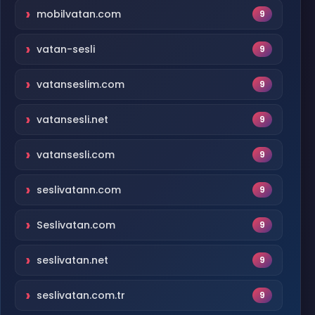
mobilvatan.com
9
vatan-sesli
9
vatanseslim.com
9
vatansesli.net
9
vatansesli.com
9
seslivatann.com
9
Seslivatan.com
9
seslivatan.net
9
seslivatan.com.tr
9