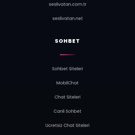
seslivatan.com.tr
seslivatan.net
SOHBET
Sohbet Siteleri
MobilChat
Chat Siteleri
Canli Sohbet
Ucretsiz Chat Siteleri