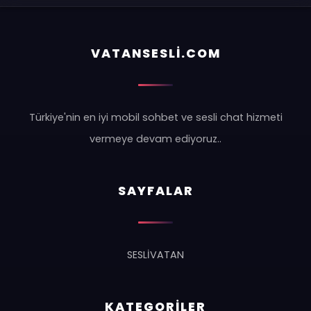
VATANSESLİ.COM
Türkiye'nin en iyi mobil sohbet ve sesli chat hizmeti
vermeye devam ediyoruz..
SAYFALAR
SESLİVATAN
KATEGORILER