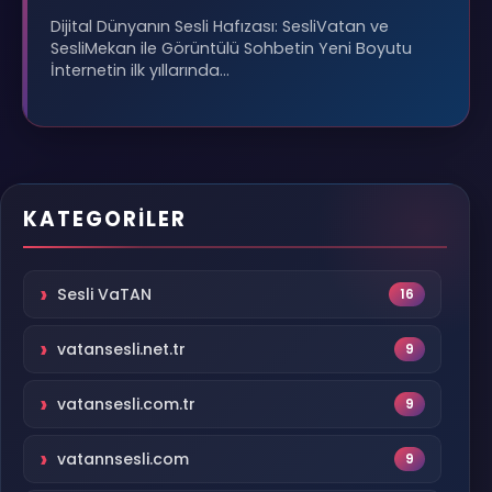
Dijital Dünyanın Sesli Hafızası: SesliVatan ve
SesliMekan ile Görüntülü Sohbetin Yeni Boyutu
İnternetin ilk yıllarında…
KATEGORILER
Sesli VaTAN
16
vatansesli.net.tr
9
vatansesli.com.tr
9
vatannsesli.com
9