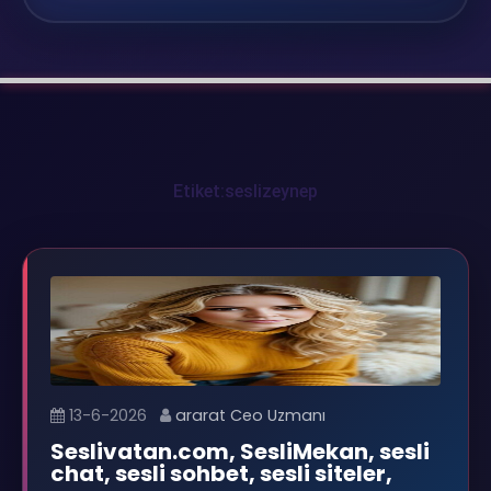
Etiket:
seslizeynep
13-6-2026
ararat Ceo Uzmanı
Seslivatan.com, SesliMekan, sesli
chat, sesli sohbet, sesli siteler,