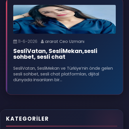
11-6-2026
ararat Ceo Uzmanı
SesliVatan, SesliMekan,sesli
sohbet, sesli chat
SesliVatan, SesliMekan ve Türkiye’nin önde gelen
sesli sohbet, sesli chat platformları, dijital
dünyada insanların bir…
KATEGORILER