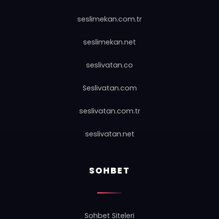
seslimekan.com.tr
seslimekan.net
seslivatan.co
Seslivatan.com
seslivatan.com.tr
seslivatan.net
SOHBET
Sohbet Siteleri