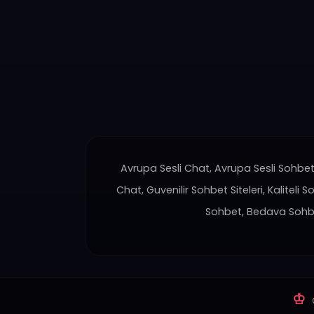
Avrupa Sesli Chat, Avrupa Sesli Sohbet,
Chat, Guvenilir Sohbet Siteleri, Kaliteli S
Sohbet, Bedava Sohbet