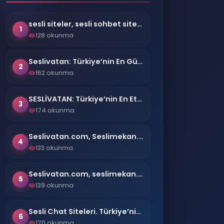
sesli siteler, sesli sohbet siteleri, seslivatan.com, sesli chat siteleri
1
128 okunma
Seslivatan: Türkiye’nin En Güvenilir Sesli Sohbet ve Canlı Chat Platformu
2
162 okunma
SESLİVATAN: Türkiye’nin En Etkileyici Sesli Sohbet Deneyimi
3
174 okunma
Seslivatan.com, Seslimekan.com
4
133 okunma
Seslivatan.com, seslimekan.com ve seslivatan.net
5
139 okunma
Sesli Chat Siteleri. Türkiye’nin en kaliteli Sesli Chat Siteleri kullanıcılarına ücretsiz olarak sunar. seslivatan.com-seslimekan.com,
6
170 okunma