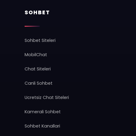
SOHBET
Sohbet Siteleri
MobilChat
Chat Siteleri
Canli Sohbet
Ucretsiz Chat Siteleri
Kamerali Sohbet
Sohbet Kanallari