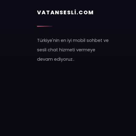
VATANSESLİ.COM
Türkiye'nin en iyi mobil sohbet ve
sesli chat hizmeti vermeye
devam ediyoruz..