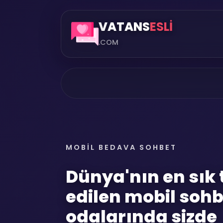
VATANS
ESLİ
.COM
MOBIL BEDAVA SOHBET
Dünya'nın en sık 
edilen mobil sohb
odalarında sizde