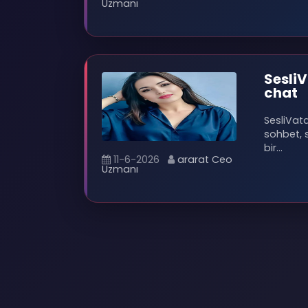
Uzmanı
SesliV
chat
SesliVata
sohbet, s
bir…
11-6-2026
ararat Ceo
Uzmanı