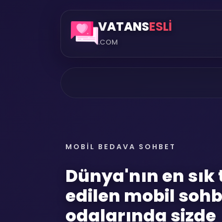
VATANS
ESLİ
.COM
MOBIL BEDAVA SOHBET
Dünya'nın en sık 
edilen mobil sohb
odalarında sizde