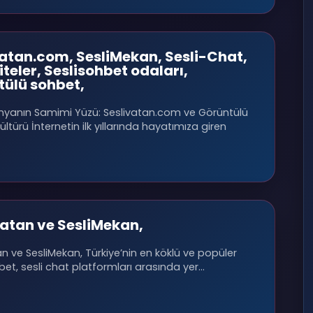
vatan.com, SesliMekan, Sesli-Chat,
siteler, Seslisohbet odaları,
tülü sohbet,
Dünyanın Samimi Yüzü: Seslivatan.com ve Görüntülü
ltürü İnternetin ilk yıllarında hayatımıza giren
Vatan ve SesliMekan,
n ve SesliMekan, Türkiye’nin en köklü ve popüler
bet, sesli chat platformları arasında yer…