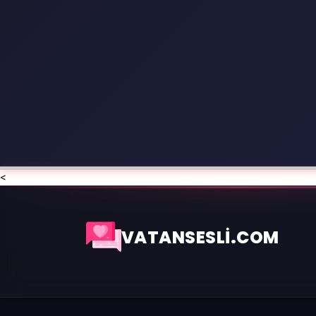
<
VATANSESLİ.COM