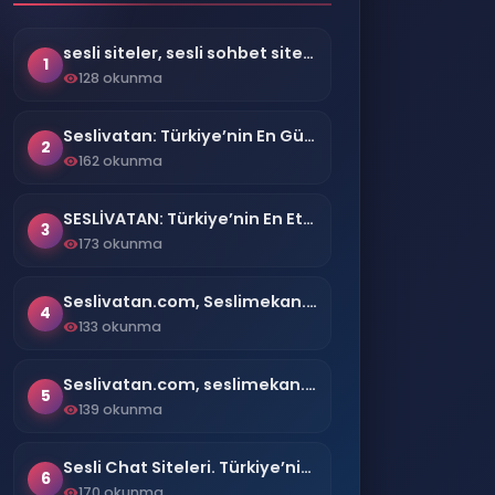
sesli siteler, sesli sohbet siteleri, seslivatan.com, sesli chat siteleri
1
128 okunma
Seslivatan: Türkiye’nin En Güvenilir Sesli Sohbet ve Canlı Chat Platformu
2
162 okunma
SESLİVATAN: Türkiye’nin En Etkileyici Sesli Sohbet Deneyimi
3
173 okunma
Seslivatan.com, Seslimekan.com
4
133 okunma
Seslivatan.com, seslimekan.com ve seslivatan.net
5
139 okunma
Sesli Chat Siteleri. Türkiye’nin en kaliteli Sesli Chat Siteleri kullanıcılarına ücretsiz olarak sunar. seslivatan.com-seslimekan.com,
6
170 okunma