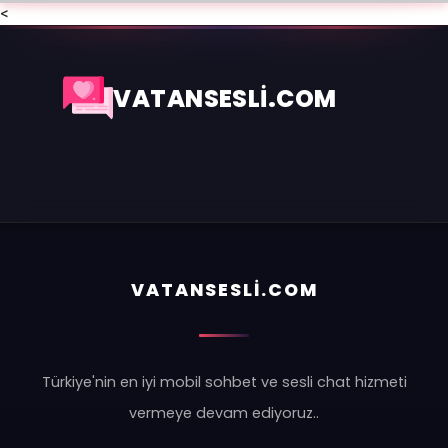
<
VATANSESLİ.COM
VATANSESLİ.COM
Türkiye'nin en iyi mobil sohbet ve sesli chat hizmeti
vermeye devam ediyoruz..