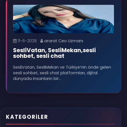
11-6-2026
ararat Ceo Uzmanı
SesliVatan, SesliMekan,sesli
sohbet, sesli chat
SesliVatan, SesliMekan ve Türkiye’nin önde gelen
sesli sohbet, sesli chat platformları, dijital
dünyada insanların bir…
KATEGORILER