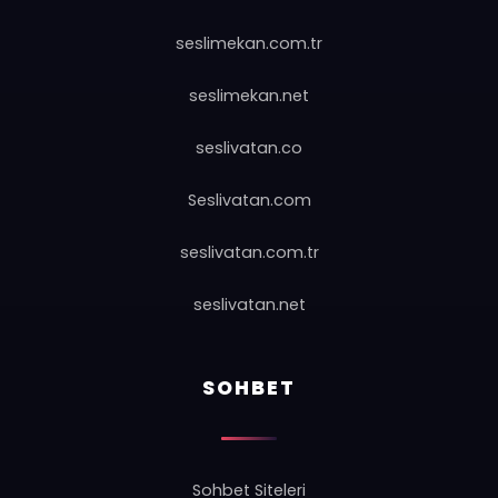
seslimekan.com.tr
seslimekan.net
seslivatan.co
Seslivatan.com
seslivatan.com.tr
seslivatan.net
SOHBET
Sohbet Siteleri