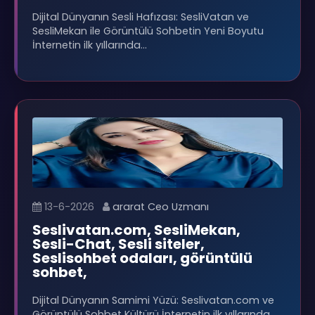
Dijital Dünyanın Sesli Hafızası: SesliVatan ve
SesliMekan ile Görüntülü Sohbetin Yeni Boyutu
İnternetin ilk yıllarında…
13-6-2026
ararat Ceo Uzmanı
Seslivatan.com, SesliMekan,
Sesli-Chat, Sesli siteler,
Seslisohbet odaları, görüntülü
sohbet,
Dijital Dünyanın Samimi Yüzü: Seslivatan.com ve
Görüntülü Sohbet Kültürü İnternetin ilk yıllarında