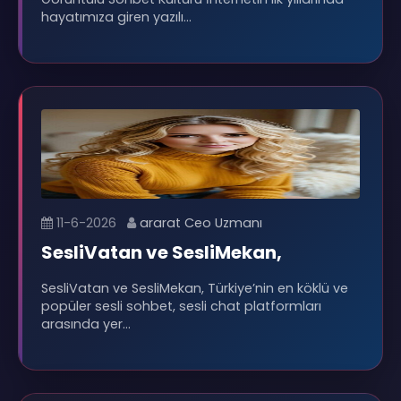
hayatımıza giren yazılı…
11-6-2026
ararat Ceo Uzmanı
SesliVatan ve SesliMekan,
SesliVatan ve SesliMekan, Türkiye’nin en köklü ve
popüler sesli sohbet, sesli chat platformları
arasında yer…