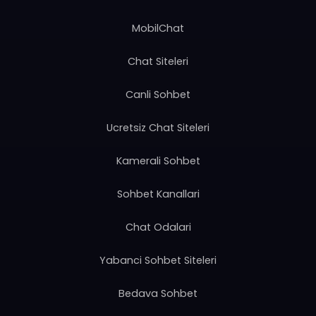
MobilChat
Chat Siteleri
Canli Sohbet
Ucretsiz Chat Siteleri
Kamerali Sohbet
Sohbet Kanallari
Chat Odalari
Yabanci Sohbet Siteleri
Bedava Sohbet