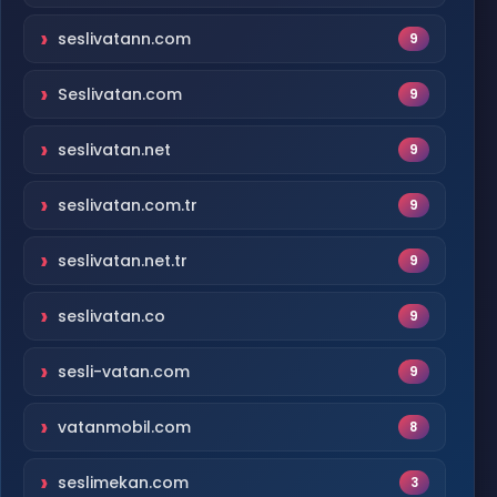
seslivatann.com
9
Seslivatan.com
9
seslivatan.net
9
seslivatan.com.tr
9
seslivatan.net.tr
9
seslivatan.co
9
sesli-vatan.com
9
vatanmobil.com
8
seslimekan.com
3