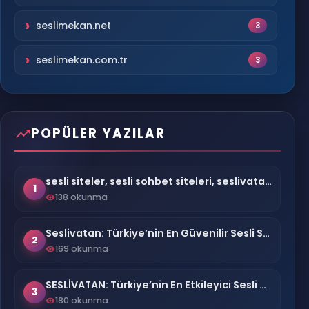
seslimekan.net
3
seslimekan.com.tr
3
POPÜLER YAZILAR
sesli siteler, sesli sohbet siteleri, seslivatan.com, sesli chat siteleri
1
138 okunma
Seslivatan: Türkiye’nin En Güvenilir Sesli Sohbet ve Canlı Chat Platformu
2
169 okunma
SESLİVATAN: Türkiye’nin En Etkileyici Sesli Sohbet Deneyimi
3
180 okunma