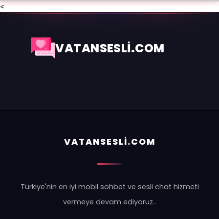
<
VATANSESLİ.COM
VATANSESLİ.COM
Türkiye'nin en iyi mobil sohbet ve sesli chat hizmeti
vermeye devam ediyoruz..