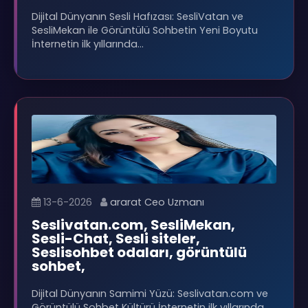
Dijital Dünyanın Sesli Hafızası: SesliVatan ve
SesliMekan ile Görüntülü Sohbetin Yeni Boyutu
İnternetin ilk yıllarında…
13-6-2026
ararat Ceo Uzmanı
Seslivatan.com, SesliMekan,
Sesli-Chat, Sesli siteler,
Seslisohbet odaları, görüntülü
sohbet,
Dijital Dünyanın Samimi Yüzü: Seslivatan.com ve
Görüntülü Sohbet Kültürü İnternetin ilk yıllarında