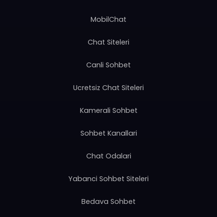
MobilChat
Chat Siteleri
Canli Sohbet
Ucretsiz Chat Siteleri
Kamerali Sohbet
Sohbet Kanallari
Chat Odalari
Yabanci Sohbet Siteleri
Bedava Sohbet