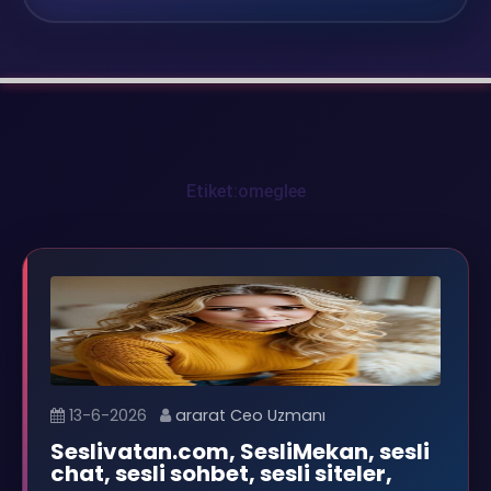
Etiket:
omeglee
13-6-2026
ararat Ceo Uzmanı
Seslivatan.com, SesliMekan, sesli
chat, sesli sohbet, sesli siteler,