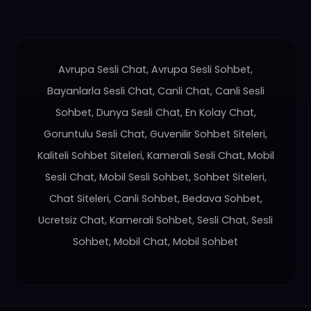
Avrupa Sesli Chat, Avrupa Sesli Sohbet,
Bayanlarla Sesli Chat, Canli Chat, Canli Sesli
Sohbet, Dunya Sesli Chat, En Kolay Chat,
Goruntulu Sesli Chat, Guvenilir Sohbet Siteleri,
Kaliteli Sohbet Siteleri, Kamerali Sesli Chat, Mobil
Sesli Chat, Mobil Sesli Sohbet, Sohbet Siteleri,
Chat Siteleri, Canli Sohbet, Bedava Sohbet,
Ucretsiz Chat, Kamerali Sohbet, Sesli Chat, Sesli
Sohbet, Mobil Chat, Mobil Sohbet