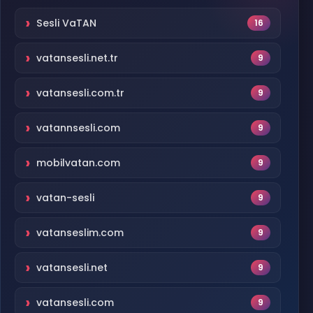
Sesli VaTAN
16
vatansesli.net.tr
9
vatansesli.com.tr
9
vatannsesli.com
9
mobilvatan.com
9
vatan-sesli
9
vatanseslim.com
9
vatansesli.net
9
vatansesli.com
9