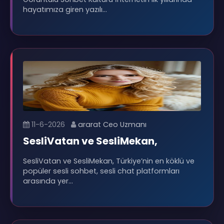
hayatımıza giren yazılı…
11-6-2026
ararat Ceo Uzmanı
SesliVatan ve SesliMekan,
SesliVatan ve SesliMekan, Türkiye’nin en köklü ve
popüler sesli sohbet, sesli chat platformları
arasında yer…