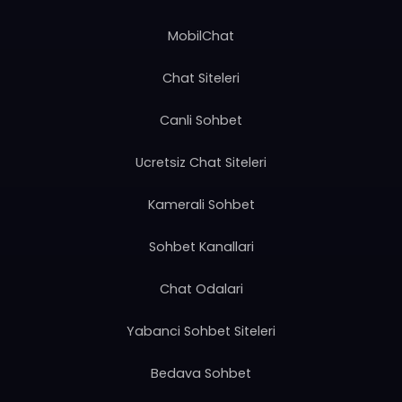
MobilChat
Chat Siteleri
Canli Sohbet
Ucretsiz Chat Siteleri
Kamerali Sohbet
Sohbet Kanallari
Chat Odalari
Yabanci Sohbet Siteleri
Bedava Sohbet