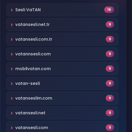
Sesli VaTAN
16
vatansesli.net.tr
9
vatansesli.com.tr
9
vatannsesli.com
9
mobilvatan.com
9
vatan-sesli
9
vatanseslim.com
9
vatansesli.net
9
vatansesli.com
9