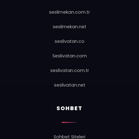
seslimekan.com.tr
seslimekan.net
seslivatan.co
Seslivatan.com
seslivatan.com.tr
seslivatan.net
SOHBET
Sohbet Siteleri