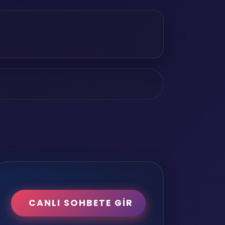
CANLI SOHBETE GİR