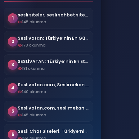
sesli siteler, sesli sohbet siteleri, seslivatan.com, sesli chat siteleri
1
145 okunma
Seslivatan: Türkiye’nin En Güvenilir Sesli Sohbet ve Canlı Chat Platformu
2
173 okunma
SESLİVATAN: Türkiye’nin En Etkileyici Sesli Sohbet Deneyimi
3
181 okunma
Seslivatan.com, Seslimekan.com
4
140 okunma
Seslivatan.com, seslimekan.com ve seslivatan.net
5
145 okunma
Sesli Chat Siteleri. Türkiye’nin en kaliteli Sesli Chat Siteleri kullanıcılarına ücretsiz olarak sunar. seslivatan.com-seslimekan.com,
6
184 okunma