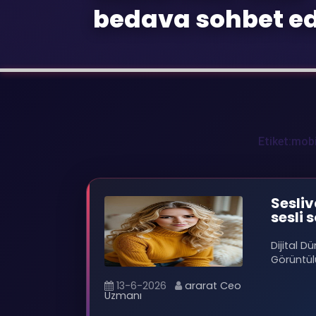
bedava sohbet ed
Etiket:
mobi
Sesliv
sesli s
Dijital D
Görüntülü
13-6-2026
ararat Ceo
Uzmanı