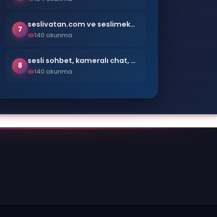
seslivatan.com ve seslimekan.com
7
140 okunma
sesli sohbet, kameralı chat, bedava sohbet siteleri, mobil chat platformu.
8
140 okunma