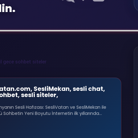
in.
l gece sohbet siteler
atan.com, SesliMekan, sesli chat,
ohbet, sesli siteler,
ünyanın Sesli Hafızası: SesliVatan ve SesliMekan ile
 Sohbetin Yeni Boyutu İnternetin ilk yıllarında…