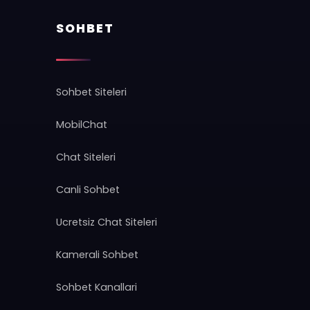
SOHBET
Sohbet Siteleri
MobilChat
Chat Siteleri
Canli Sohbet
Ucretsiz Chat Siteleri
Kamerali Sohbet
Sohbet Kanallari