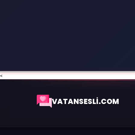
<
VATANSESLİ.COM