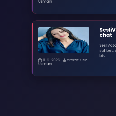
Uzmanı
SesliV
chat
SesliVata
sohbet, s
bir…
11-6-2026
ararat Ceo
Uzmanı