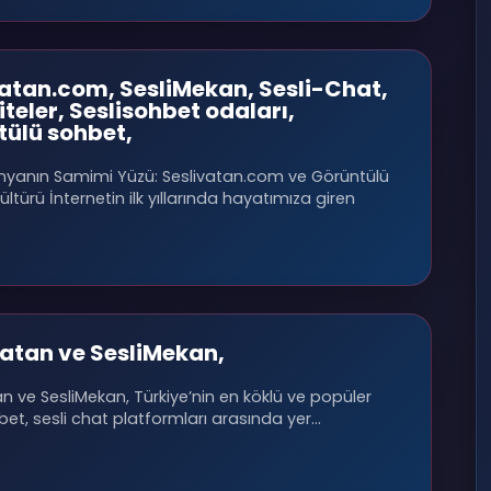
vatan.com, SesliMekan, Sesli-Chat,
siteler, Seslisohbet odaları,
tülü sohbet,
Dünyanın Samimi Yüzü: Seslivatan.com ve Görüntülü
ltürü İnternetin ilk yıllarında hayatımıza giren
Vatan ve SesliMekan,
n ve SesliMekan, Türkiye’nin en köklü ve popüler
bet, sesli chat platformları arasında yer…