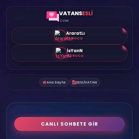
VATANS
ESLİ
.COM
👑
AraratLı
KURUCU
👑
İsYanN
KURUCU
Ana Sayfa
SESLİVATAN
CANLI SOHBETE GİR