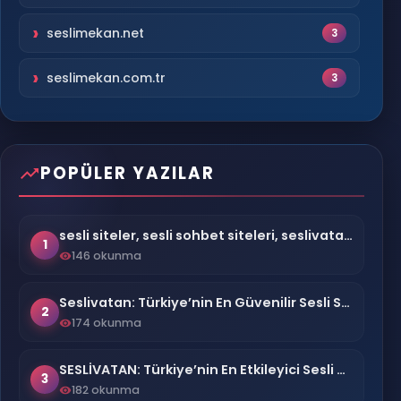
seslimekan.net
3
seslimekan.com.tr
3
POPÜLER YAZILAR
sesli siteler, sesli sohbet siteleri, seslivatan.com, sesli chat siteleri
1
146 okunma
Seslivatan: Türkiye’nin En Güvenilir Sesli Sohbet ve Canlı Chat Platformu
2
174 okunma
SESLİVATAN: Türkiye’nin En Etkileyici Sesli Sohbet Deneyimi
3
182 okunma