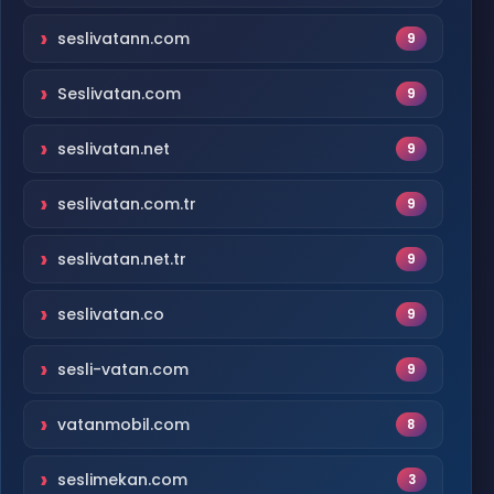
seslivatann.com
9
Seslivatan.com
9
seslivatan.net
9
seslivatan.com.tr
9
seslivatan.net.tr
9
seslivatan.co
9
sesli-vatan.com
9
vatanmobil.com
8
seslimekan.com
3