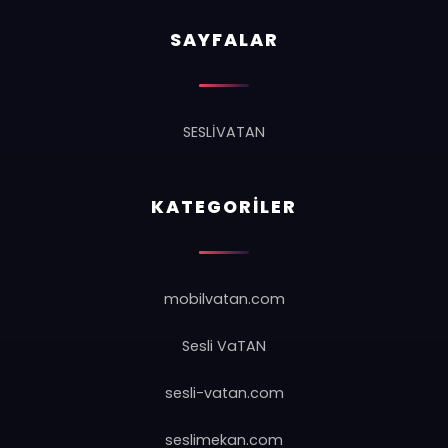
SAYFALAR
SESLİVATAN
KATEGORILER
mobilvatan.com
Sesli VaTAN
sesli-vatan.com
seslimekan.com