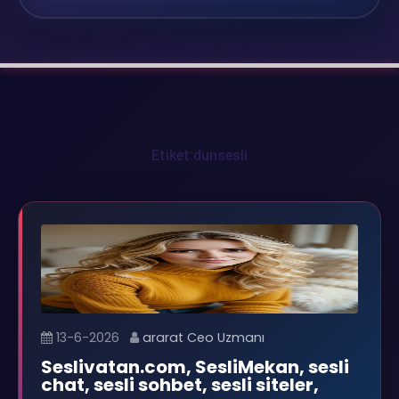
Etiket:
dunsesli
13-6-2026
ararat Ceo Uzmanı
Seslivatan.com, SesliMekan, sesli
chat, sesli sohbet, sesli siteler,