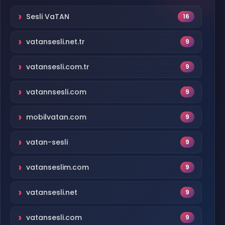
Sesli VaTAN
16
vatansesli.net.tr
9
vatansesli.com.tr
9
vatannsesli.com
9
mobilvatan.com
9
vatan-sesli
9
vatanseslim.com
9
vatansesli.net
9
vatansesli.com
9