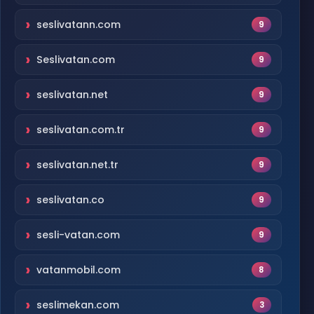
seslivatann.com
9
Seslivatan.com
9
seslivatan.net
9
seslivatan.com.tr
9
seslivatan.net.tr
9
seslivatan.co
9
sesli-vatan.com
9
vatanmobil.com
8
seslimekan.com
3