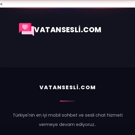
<
VATANSESLİ.COM
VATANSESLİ.COM
Türkiye'nin en iyi mobil sohbet ve sesli chat hizmeti
vermeye devam ediyoruz..