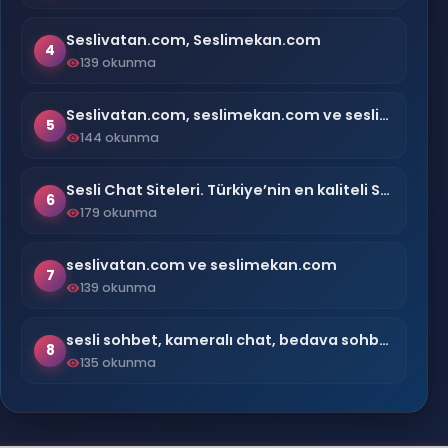
Seslivatan.com, Seslimekan.com
4
139 okunma
Seslivatan.com, seslimekan.com ve seslivatan.net
5
144 okunma
Sesli Chat Siteleri. Türkiye’nin en kaliteli Sesli Chat Siteleri kullanıcılarına ücretsiz olarak sunar. seslivatan.com-seslimekan.com,
6
179 okunma
seslivatan.com ve seslimekan.com
7
139 okunma
sesli sohbet, kameralı chat, bedava sohbet siteleri, mobil chat platformu.
8
135 okunma