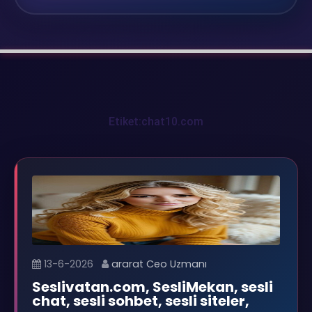
Etiket:
chat10.com
13-6-2026
ararat Ceo Uzmanı
Seslivatan.com, SesliMekan, sesli
chat, sesli sohbet, sesli siteler,