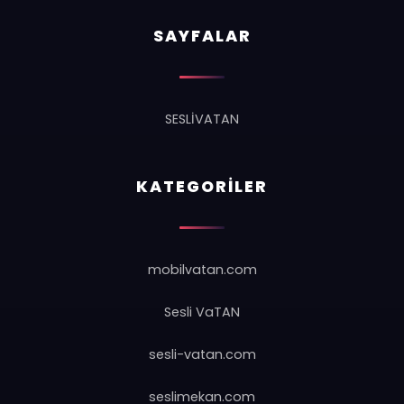
SAYFALAR
SESLİVATAN
KATEGORILER
mobilvatan.com
Sesli VaTAN
sesli-vatan.com
seslimekan.com