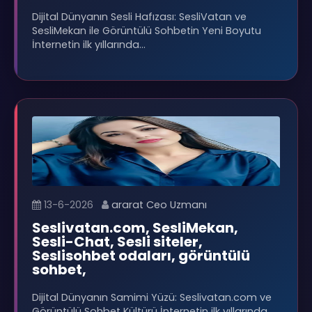
Dijital Dünyanın Sesli Hafızası: SesliVatan ve
SesliMekan ile Görüntülü Sohbetin Yeni Boyutu
İnternetin ilk yıllarında…
13-6-2026
ararat Ceo Uzmanı
Seslivatan.com, SesliMekan,
Sesli-Chat, Sesli siteler,
Seslisohbet odaları, görüntülü
sohbet,
Dijital Dünyanın Samimi Yüzü: Seslivatan.com ve
Görüntülü Sohbet Kültürü İnternetin ilk yıllarında