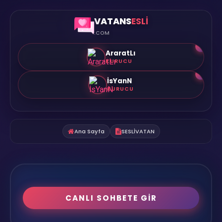
VATANS
ESLİ
.COM
👑
AraratLı
KURUCU
👑
İsYanN
KURUCU
Ana Sayfa
SESLİVATAN
CANLI SOHBETE GİR