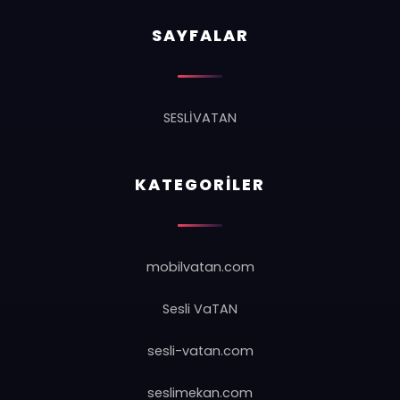
SAYFALAR
SESLİVATAN
KATEGORILER
mobilvatan.com
Sesli VaTAN
sesli-vatan.com
seslimekan.com