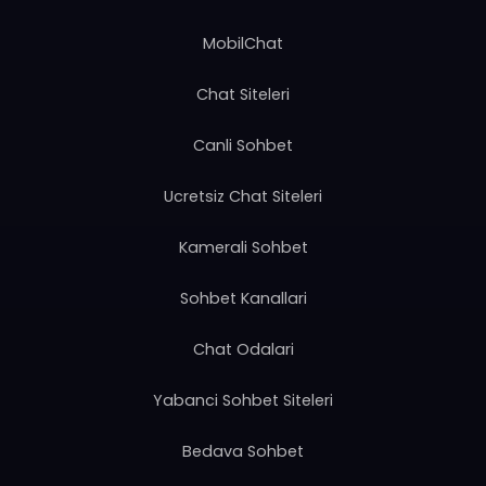
MobilChat
Chat Siteleri
Canli Sohbet
Ucretsiz Chat Siteleri
Kamerali Sohbet
Sohbet Kanallari
Chat Odalari
Yabanci Sohbet Siteleri
Bedava Sohbet