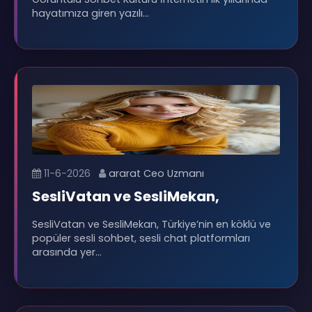
hayatımıza giren yazılı…
11-6-2026
ararat Ceo Uzmanı
SesliVatan ve SesliMekan,
SesliVatan ve SesliMekan, Türkiye’nin en köklü ve
popüler sesli sohbet, sesli chat platformları
arasında yer…