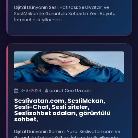
Dijital Dünyanın Sesli Hafızası: SesliVatan ve
SesliMekan ile Görüntülü Sohbetin Yeni Boyutu
İnternetin ilk yıllarında…
13-6-2026
ararat Ceo Uzmanı
Seslivatan.com, SesliMekan,
Sesli-Chat, Sesli siteler,
Seslisohbet odaları, görüntülü
sohbet,
Dijital Dünyanın Samimi Yüzü: Seslivatan.com ve
Görüntülü Sohbet Kültürü İnternetin ilk yıllarında