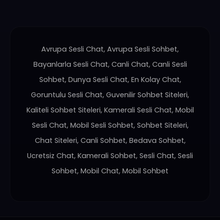
Avrupa Sesli Chat, Avrupa Sesli Sohbet,
Bayanlarla Sesli Chat, Canli Chat, Canli Sesli
Sohbet, Dunya Sesli Chat, En Kolay Chat,
Goruntulu Sesli Chat, Guvenilir Sohbet Siteleri,
Kaliteli Sohbet Siteleri, Kamerali Sesli Chat, Mobil
Sesli Chat, Mobil Sesli Sohbet, Sohbet Siteleri,
Chat Siteleri, Canli Sohbet, Bedava Sohbet,
Ucretsiz Chat, Kamerali Sohbet, Sesli Chat, Sesli
Sohbet, Mobil Chat, Mobil Sohbet