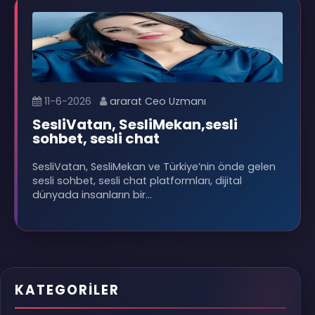
11-6-2026
ararat Ceo Uzmanı
SesliVatan, SesliMekan,sesli
sohbet, sesli chat
SesliVatan, SesliMekan ve Türkiye’nin önde gelen
sesli sohbet, sesli chat platformları, dijital
dünyada insanların bir…
KATEGORILER