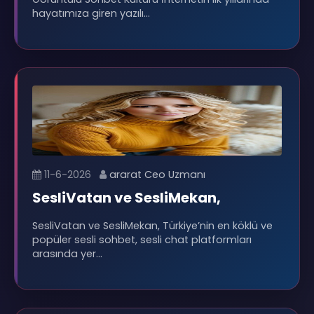
hayatımıza giren yazılı…
11-6-2026
ararat Ceo Uzmanı
SesliVatan ve SesliMekan,
SesliVatan ve SesliMekan, Türkiye’nin en köklü ve
popüler sesli sohbet, sesli chat platformları
arasında yer…