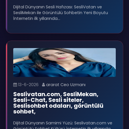
Dijital Dünyanın Sesli Hafızası: SesliVatan ve
SesliMekan ile Görüntülü Sohbetin Yeni Boyutu
İnternetin ilk yıllarında…
13-6-2026
ararat Ceo Uzmanı
Seslivatan.com, SesliMekan,
Sesli-Chat, Sesli siteler,
Seslisohbet odaları, görüntülü
sohbet,
Dijital Dünyanın Samimi Yüzü: Seslivatan.com ve
Görüntülü Sohbet Kültürü İnternetin ilk yıllarında