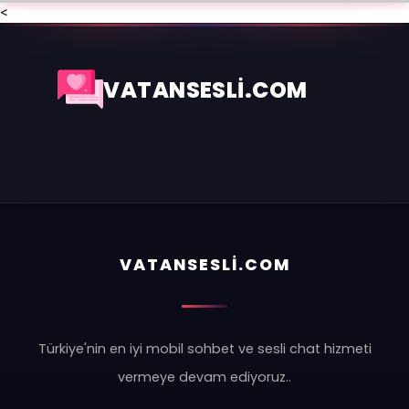
<
VATANSESLİ.COM
VATANSESLİ.COM
Türkiye'nin en iyi mobil sohbet ve sesli chat hizmeti
vermeye devam ediyoruz..