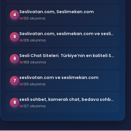
Seslivatan.com, Seslimekan.com
4
133 okunma
Seslivatan.com, seslimekan.com ve seslivatan.net
5
139 okunma
Sesli Chat Siteleri. Türkiye’nin en kaliteli Sesli Chat Siteleri kullanıcılarına ücretsiz olarak sunar. seslivatan.com-seslimekan.com,
6
169 okunma
seslivatan.com ve seslimekan.com
7
133 okunma
sesli sohbet, kameralı chat, bedava sohbet siteleri, mobil chat platformu.
8
127 okunma