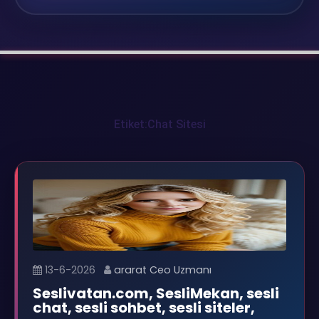
Etiket:
Chat Sitesi
13-6-2026
ararat Ceo Uzmanı
Seslivatan.com, SesliMekan, sesli
chat, sesli sohbet, sesli siteler,