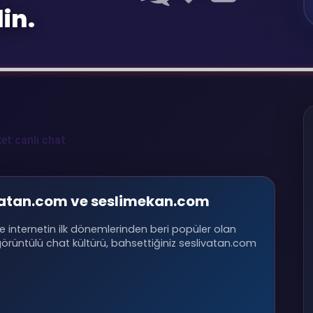
in.
ket:
canlı chat
vatan.com ve seslimekan.com
e internetin ilk dönemlerinden beri popüler olan
görüntülü chat kültürü, bahsettiğiniz seslivatan.com