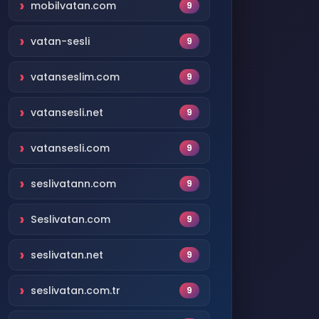
mobilvatan.com
9
vatan-sesli
9
vatanseslim.com
9
vatansesli.net
9
vatansesli.com
9
seslivatann.com
9
Seslivatan.com
9
seslivatan.net
9
seslivatan.com.tr
9