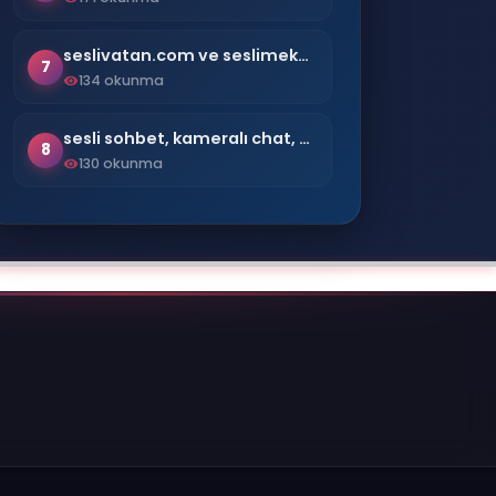
seslivatan.com ve seslimekan.com
7
134 okunma
sesli sohbet, kameralı chat, bedava sohbet siteleri, mobil chat platformu.
8
130 okunma