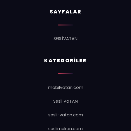
SAYFALAR
SESLİVATAN
KATEGORILER
mobilvatan.com
Sesli VaTAN
sesli-vatan.com
seslimekan.com