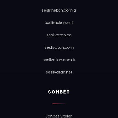
seslimekan.com.tr
seslimekan.net
seslivatan.co
Seslivatan.com
seslivatan.com.tr
seslivatan.net
SOHBET
Sohbet Siteleri