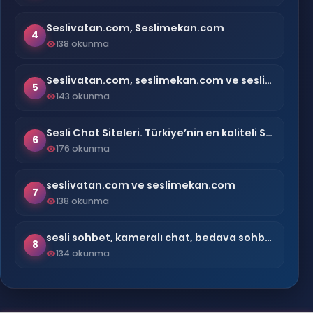
Seslivatan.com, Seslimekan.com
4
138 okunma
Seslivatan.com, seslimekan.com ve seslivatan.net
5
143 okunma
Sesli Chat Siteleri. Türkiye’nin en kaliteli Sesli Chat Siteleri kullanıcılarına ücretsiz olarak sunar. seslivatan.com-seslimekan.com,
6
176 okunma
seslivatan.com ve seslimekan.com
7
138 okunma
sesli sohbet, kameralı chat, bedava sohbet siteleri, mobil chat platformu.
8
134 okunma