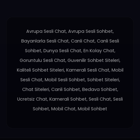
Avrupa Sesli Chat, Avrupa Sesli Sohbet,
Bayanlarla Sesli Chat, Canli Chat, Canli Sesli
Sohbet, Dunya Sesli Chat, En Kolay Chat,
Goruntulu Sesli Chat, Guvenilir Sohbet Siteleri,
Kaliteli Sohbet Siteleri, Kamerali Sesli Chat, Mobil
Sesli Chat, Mobil Sesli Sohbet, Sohbet Siteleri,
Chat Siteleri, Canli Sohbet, Bedava Sohbet,
Ucretsiz Chat, Kamerali Sohbet, Sesli Chat, Sesli
Sohbet, Mobil Chat, Mobil Sohbet